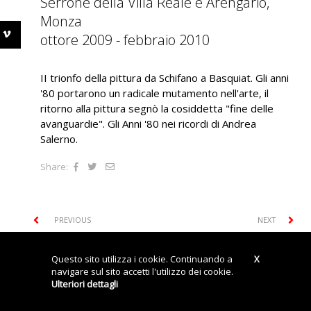
Serrone della Villa Reale e Arengario,
Monza
ottore 2009 - febbraio 2010
II trionfo della pittura da Schifano a Basquiat. Gli anni
'80 portarono un radicale mutamento nell'arte, il
ritorno alla pittura segnò la cosiddetta "fine delle
avanguardie". Gli Anni '80 nei ricordi di Andrea
Salerno.
Share:
PREVIOUS
NEXT
Questo sito utilizza i cookie. Continuando a
X
navigare sul sito accetti l'utilizzo dei cookie.
© Storyville srl P.IVA: 04740450962
Privacy Policy
Cookies
Credits
Ulteriori dettagli