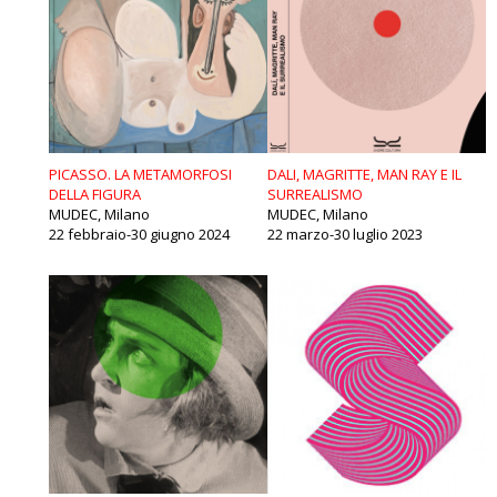
PICASSO. LA METAMORFOSI
DALI, MAGRITTE, MAN RAY E IL
DELLA FIGURA
SURREALISMO
MUDEC, Milano
MUDEC, Milano
22 febbraio-30 giugno 2024
22 marzo-30 luglio 2023