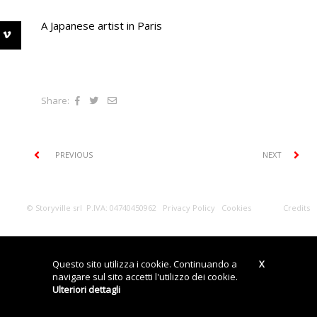
A Japanese artist in Paris
Share:
PREVIOUS
NEXT
© Storyville srl P.IVA: 04740450962
Privacy Policy
Cookies
Credits
Questo sito utilizza i cookie. Continuando a
X
navigare sul sito accetti l'utilizzo dei cookie.
Ulteriori dettagli