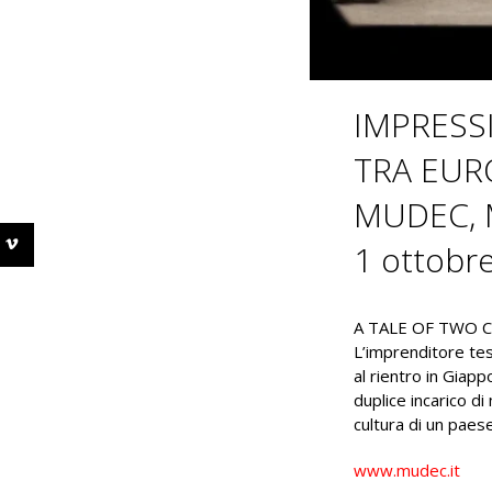
IMPRESS
TRA EUR
MUDEC, 
1 ottobre
A TALE OF TWO C
L’imprenditore tes
al rientro in Giapp
duplice incarico d
cultura di un paes
www.mudec.it