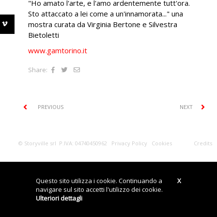
"Ho amato l'arte, e l'amo ardentemente tutt'ora.
Sto attaccato a lei come a un'innamorata..." una
mostra curata da Virginia Bertone e Silvestra
Bietoletti
www.gamtorino.it
Share:
PREVIOUS
NEXT
© Storyville srl P.IVA: 04740450962
Privacy Policy
Cookies
Credits
Questo sito utilizza i cookie. Continuando a
X
navigare sul sito accetti l'utilizzo dei cookie.
Ulteriori dettagli