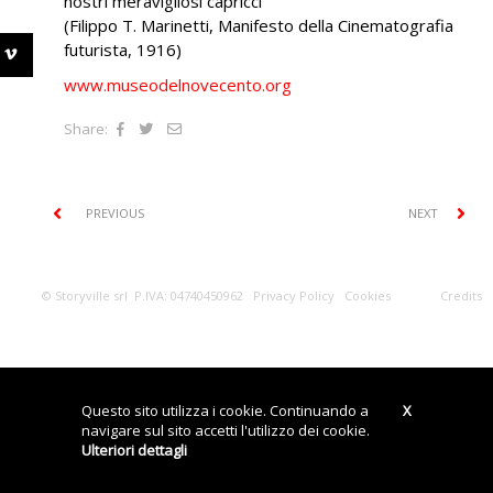
nostri meravigliosi capricci”
(Filippo T. Marinetti, Manifesto della Cinematografia
futurista, 1916)
www.museodelnovecento.org
Share:
PREVIOUS
NEXT
© Storyville srl P.IVA: 04740450962
Privacy Policy
Cookies
Credits
Questo sito utilizza i cookie. Continuando a
X
navigare sul sito accetti l'utilizzo dei cookie.
Ulteriori dettagli