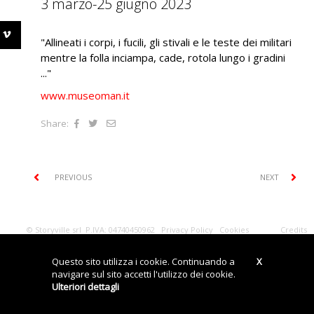
3 marzo-25 giugno 2023
"Allineati i corpi, i fucili, gli stivali e le teste dei militari
mentre la folla inciampa, cade, rotola lungo i gradini
..."
www.museoman.it
Share:
PREVIOUS
NEXT
© Storyville srl P.IVA: 04740450962
Privacy Policy
Cookies
Credits
Questo sito utilizza i cookie. Continuando a
X
navigare sul sito accetti l'utilizzo dei cookie.
Ulteriori dettagli