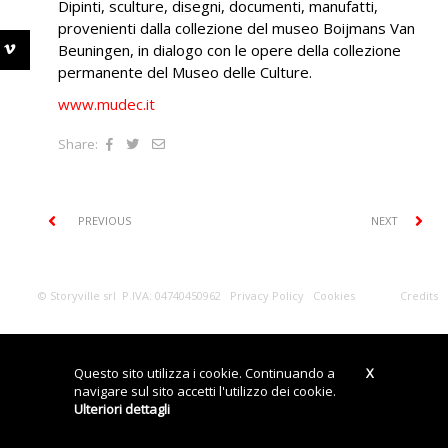
Dipinti, sculture, disegni, documenti, manufatti,
provenienti dalla collezione del museo Boijmans Van
Beuningen, in dialogo con le opere della collezione
permanente del Museo delle Culture.
www.mudec.it
Share:
PREVIOUS
NEXT
© Storyville srl P.IVA: 04740450962
Privacy Policy
Cookies
Credits
Questo sito utilizza i cookie. Continuando a
X
navigare sul sito accetti l'utilizzo dei cookie.
Ulteriori dettagli