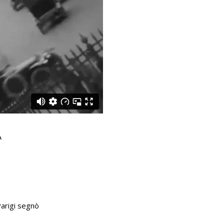
À
Parigi segnò